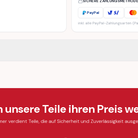
SICHERE ZAHLUNGSMETHOD
PayPal
inkl. alle PayPal-Zahlungsarten (Pa
unsere Teile ihren Preis we
mer verdient Teile, die auf Sicherheit und Zuverlässigkeit ausge