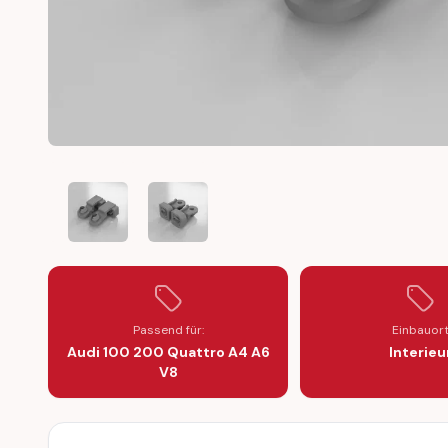
AUDI 100 200 QUATTRO A4 A6 V8 DOOR MECHANISM R
AUDI 100 200 QUATTRO A4 A6 V8 DOOR M
Passend für:
Einbauor
Audi 100 200 Quattro A4 A6
Interieu
V8