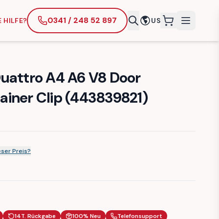
0341 / 248 52 897
 HILFE?
US
items in cart
uattro A4 A6 V8 Door
iner Clip (443839821)
ser Preis?
14T. Rückgabe
100% Neu
Telefonsupport