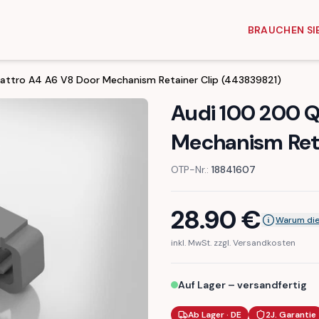
BRAUCHEN SIE
attro A4 A6 V8 Door Mechanism Retainer Clip (443839821)
Audi 100 200 Q
Mechanism Reta
OTP-Nr.:
18841607
28.90
€
Warum die
inkl. MwSt. zzgl. Versandkosten
Auf Lager – versandfertig
Ab Lager · DE
2J. Garantie