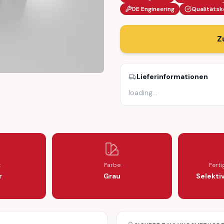
DE Engineering
Qualitätsk
Z
Lieferinformationen
loading
…
ETAINER CLIP (443839821)
ECHANISM RETAINER CLIP (443839821)
t
Farbe
Fert
r
Grau
Selekti