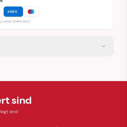
EN
AMEX
y Later, Debit etc.)
rt sind
legt sind