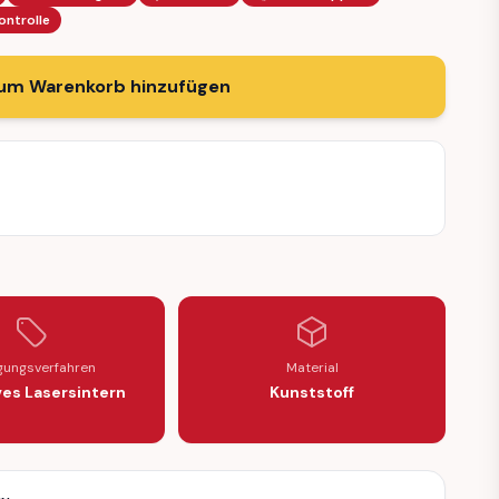
ontrolle
um Warenkorb hinzufügen
igungsverfahren
Material
ves Lasersintern
Kunststoff