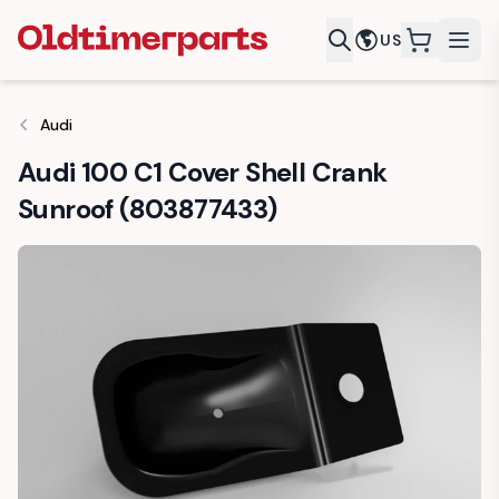
US
items in c
Audi
Audi 100 C1 Cover Shell Crank
Sunroof (803877433)