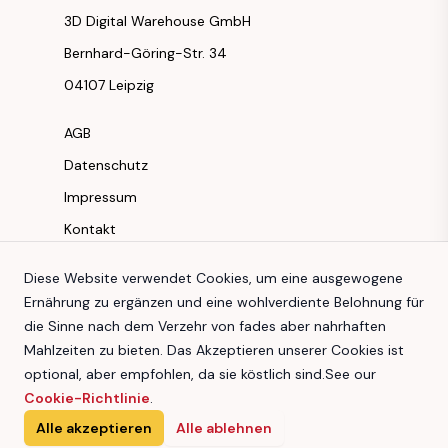
3D Digital Warehouse GmbH
Bernhard-Göring-Str. 34
04107 Leipzig
AGB
Datenschutz
Impressum
Kontakt
Instagram
Diese Website verwendet Cookies, um eine ausgewogene
Ernährung zu ergänzen und eine wohlverdiente Belohnung für
Facebook
die Sinne nach dem Verzehr von fades aber nahrhaften
Youtube
Mahlzeiten zu bieten. Das Akzeptieren unserer Cookies ist
TikTok
optional, aber empfohlen, da sie köstlich sind.
See our
Cookie-Richtlinie
.
Alle akzeptieren
Alle ablehnen
3D Digital Warehouse GmbH