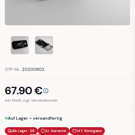
AUDI 100 C1 COVER SHELL CRANK SUNROOF (803877433)
AUDI 100 C1 COVER SHELL CRANK SUNROOF (8
OTP-Nr.:
20200802
67.90
€
inkl. MwSt. zzgl. Versandkosten
Auf Lager – versandfertig
Ab Lager · DE
2J. Garantie
14T. Rückgabe