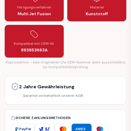
Fertigungsverfahren
Material
Multi Jet Fusion
Kunststoff
Kompatibel mit OEM-Nr.
893853663A
Reproduktion – kein Originalteil. Die OEM-Nummer dient ausschließlich
zur Kompatibilitätsprüfung.
2 Jahre Gewährleistung
Garantie vorbehaltlich unserer AGB.
SICHERE ZAHLUNGSMETHODEN
PayPal
AMEX