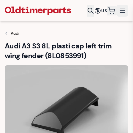
US
items in c
Audi
Audi A3 S3 8L plasti cap left trim
wing fender (8L0853991)