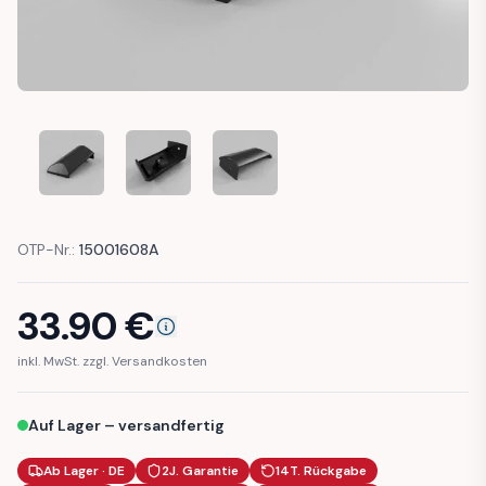
AUDI A3 S3 8L PLASTI CAP LEFT TRIM WING FENDER (8L0853
AUDI A3 S3 8L PLASTI CAP LEFT TRIM WING FEN
AUDI A3 S3 8L PLASTI CAP LEFT TR
OTP-Nr.:
15001608A
33.90
€
inkl. MwSt. zzgl. Versandkosten
Auf Lager – versandfertig
Ab Lager · DE
2J. Garantie
14T. Rückgabe