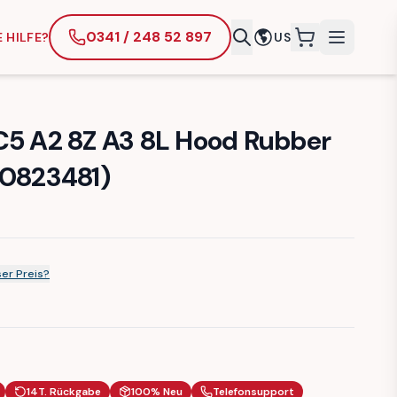
0341 / 248 52 897
 HILFE?
US
items in cart
C5 A2 8Z A3 8L Hood Rubber
B0823481)
er Preis?
14T. Rückgabe
100% Neu
Telefonsupport