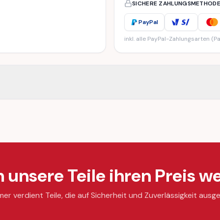
SICHERE ZAHLUNGSMETHOD
PayPal
inkl. alle PayPal-Zahlungsarten (Pa
unsere Teile ihren Preis we
mer verdient Teile, die auf Sicherheit und Zuverlässigkeit ausge