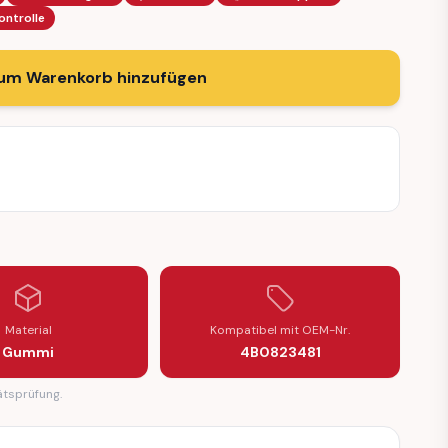
ontrolle
um Warenkorb hinzufügen
Material
Kompatibel mit OEM-Nr.
Gummi
4B0823481
ätsprüfung.