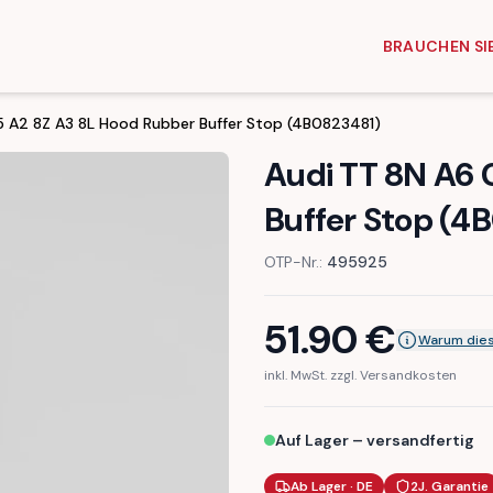
BRAUCHEN SIE
5 A2 8Z A3 8L Hood Rubber Buffer Stop (4B0823481)
Audi TT 8N A6 
Buffer Stop (4
OTP-Nr.:
495925
51.90
€
Warum dies
inkl. MwSt. zzgl. Versandkosten
Auf Lager – versandfertig
Ab Lager · DE
2J. Garantie