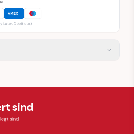
EN
AMEX
y Later, Debit etc.)
rt sind
legt sind