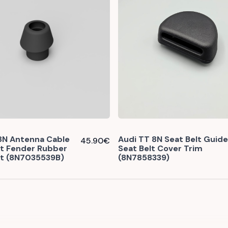
8N Antenna Cable
Audi TT 8N Seat Belt Guide
45.90
€
 Fender Rubber
Seat Belt Cover Trim
 (8N7035539B)
(8N7858339)