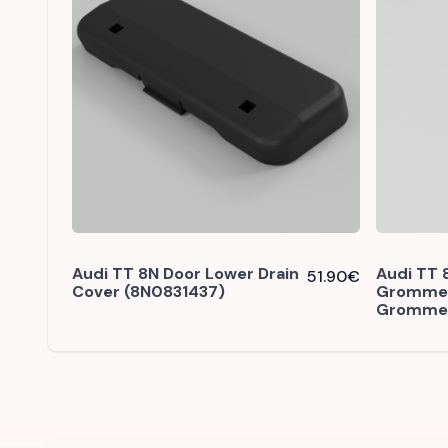
Audi TT 8N Door Lower Drain
Audi TT 
51.90
€
Cover (8N0831437)
Grommet
Grommet