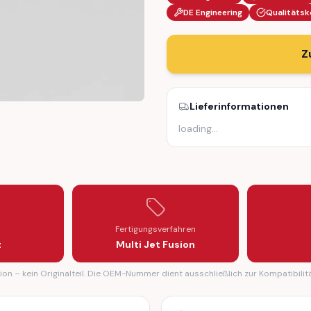
DE Engineering
Qualitätsk
Z
Lieferinformationen
loading
…
STOP (4B0823481)
BER BUFFER STOP (4B0823481)
Fertigungsverfahren
z
Multi Jet Fusion
on – kein Originalteil. Die OEM-Nummer dient ausschließlich zur Kompatibilit