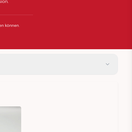
sion.
ßen können.