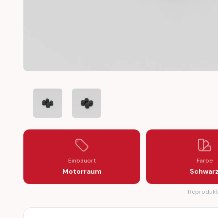
AUDI TT 8N A6 C5 A2 8Z A3 8L HOOD RUBBER BUFFER 
AUDI TT 8N A6 C5 A2 8Z A3 8L HOOD RUB
Einbauort
Farbe
Motorraum
Schwar
Reprodukti