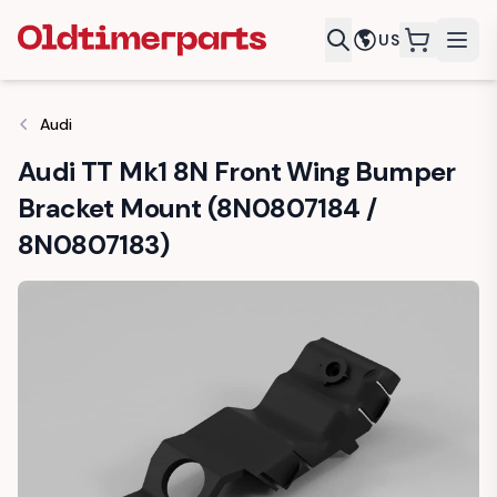
US
items in c
Audi
Audi TT Mk1 8N Front Wing Bumper
Bracket Mount (8N0807184 /
8N0807183)