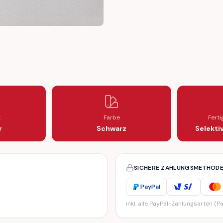
 LEFT RIGHT
ET SEAL SET LEFT RIGHT
t
Farbe
Fert
r
Schwarz
Selekti
SICHERE ZAHLUNGSMETHOD
PayPal
inkl. alle PayPal-Zahlungsarten (Pa