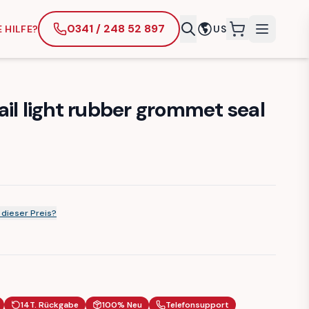
0341 / 248 52 897
 HILFE?
US
items in cart
il light rubber grommet seal
dieser Preis?
14T. Rückgabe
100% Neu
Telefonsupport