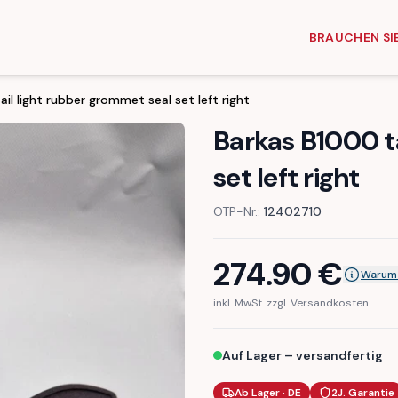
BRAUCHEN SIE
il light rubber grommet seal set left right
Barkas B1000 ta
set left right
OTP-Nr.:
12402710
274.90
€
Warum 
inkl. MwSt. zzgl. Versandkosten
Auf Lager – versandfertig
Ab Lager · DE
2J. Garantie