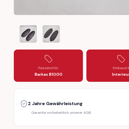
BARKAS B1000 TAIL LIGHT RUBBER GROMMET SEAL SET
BARKAS B1000 TAIL LIGHT RUBBER GROMM
Passend für:
Einbauor
Barkas B1000
Interieu
2 Jahre Gewährleistung
Garantie vorbehaltlich unserer AGB.