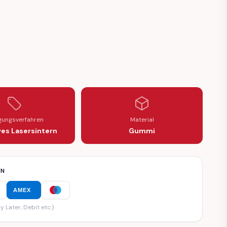
igungsverfahren
Material
ves Lasersintern
Gummi
EN
AMEX
y Later, Debit etc.)