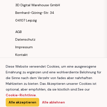
3D Digital Warehouse GmbH
Bernhard-Göring-Str. 34
04107 Leipzig
AGB
Datenschutz
Impressum
Kontakt
Instagram
Diese Website verwendet Cookies, um eine ausgewogene
Ernährung zu ergänzen und eine wohlverdiente Belohnung für
Facebook
die Sinne nach dem Verzehr von fades aber nahrhaften
Youtube
Mahlzeiten zu bieten. Das Akzeptieren unserer Cookies ist
TikTok
optional, aber empfohlen, da sie köstlich sind.
See our
Cookie-Richtlinie
.
Alle akzeptieren
Alle ablehnen
3D Digital Warehouse GmbH