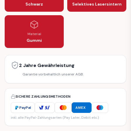
Schwarz
Selektives Lasersintern
Material
Gummi
2 Jahre Gewährleistung
Garantie vorbehaltlich unserer AGB.
SICHERE ZAHLUNGSMETHODEN
PayPal
AMEX
inkl. alle PayPal-Zahlungsarten (Pay Later, Debit etc.)