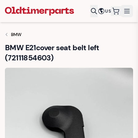
US
items in c
BMW
BMW E21cover seat belt left
(72111854603)