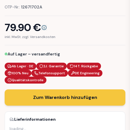
OTP-Nr.:
12671702A
79.90
€
inkl. MwSt. zzgl. Versandkosten
Auf Lager – versandfertig
Ab Lager · DE
2J. Garantie
14T. Rückgabe
100% Neu
Telefonsupport
DE Engineering
Qualitätskontrolle
Zum Warenkorb hinzufügen
Lieferinformationen
loading
…