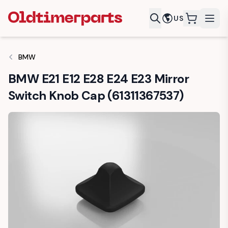
US
items in c
BMW
BMW E21 E12 E28 E24 E23 Mirror
Switch Knob Cap (61311367537)