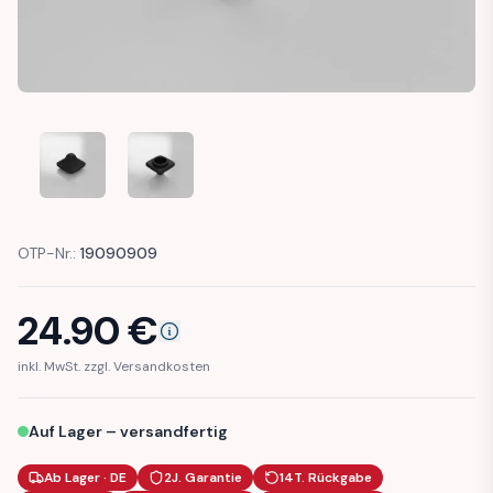
BMW E21 E12 E28 E24 E23 MIRROR SWITCH KNOB CAP (6131
BMW E21 E12 E28 E24 E23 MIRROR SWITCH KNO
OTP-Nr.:
19090909
24.90
€
inkl. MwSt. zzgl. Versandkosten
Auf Lager – versandfertig
Ab Lager · DE
2J. Garantie
14T. Rückgabe