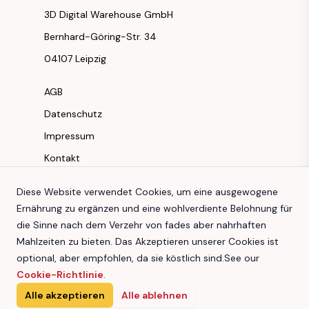
3D Digital Warehouse GmbH
Bernhard-Göring-Str. 34
04107 Leipzig
AGB
Datenschutz
Impressum
Kontakt
Instagram
Diese Website verwendet Cookies, um eine ausgewogene
Ernährung zu ergänzen und eine wohlverdiente Belohnung für
Facebook
die Sinne nach dem Verzehr von fades aber nahrhaften
Youtube
Mahlzeiten zu bieten. Das Akzeptieren unserer Cookies ist
TikTok
optional, aber empfohlen, da sie köstlich sind.
See our
Cookie-Richtlinie
.
Alle akzeptieren
Alle ablehnen
3D Digital Warehouse GmbH