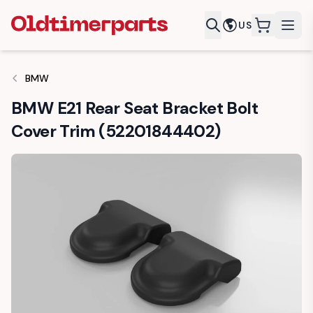
US
items in c
BMW
BMW E21 Rear Seat Bracket Bolt
Cover Trim (52201844402)