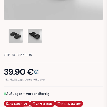
BMW E21 REAR SEAT BRACKET BOLT COVER TRIM (522018
BMW E21 REAR SEAT BRACKET BOLT COVER TR
OTP-Nr.:
18553105
39.90
€
inkl. MwSt. zzgl. Versandkosten
Auf Lager – versandfertig
Ab Lager · DE
2J. Garantie
14T. Rückgabe