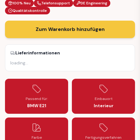
100% Neu
Telefonsupport
DE Engineering
Qualitätskontrolle
Zum Warenkorb hinzufügen
Lieferinformationen
loading
…
Passend für:
Einbauort
BMW E21
Interieur
Farbe
Fertigungsverfahren