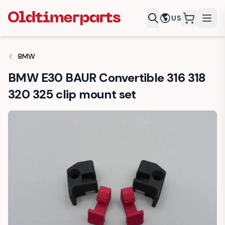
US
items in c
BMW
BMW E30 BAUR Convertible 316 318
320 325 clip mount set