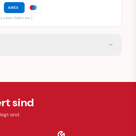
AMEX
y Later, Debit etc.)
rt sind
legt sind