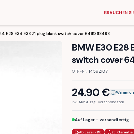
BRAUCHEN SIE
 E28 E34 E38 Z1 plug blank switch cover 64111368498
BMW E30 E28 E2
switch cover 6
OTP-Nr.:
14592107
24.90
€
Warum die
inkl. MwSt. zzgl. Versandkosten
Auf Lager – versandfertig
Ab Lager · DE
2J. Garantie