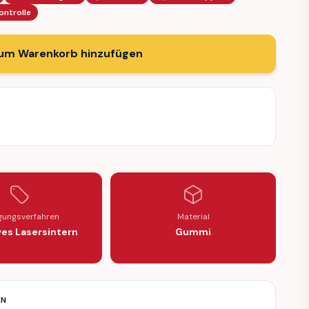
ontrolle
um Warenkorb hinzufügen
igungsverfahren
Material
ves Lasersintern
Gummi
EN