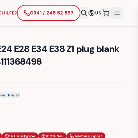
0341 / 248 52 897
 HILFE?
US
items in cart
4 E28 E34 E38 Z1 plug blank
4111368498
ser Preis?
14T. Rückgabe
100% Neu
Telefonsupport