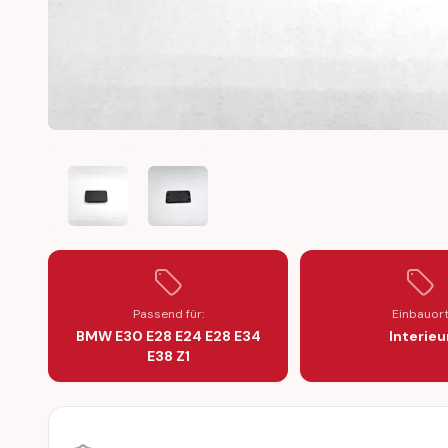
BMW E30 E28 E24 E28 E34 E38 Z1 PLUG BLANK SWITC
BMW E30 E28 E24 E28 E34 E38 Z1 PLUG 
Passend für:
Einbauor
BMW E30 E28 E24 E28 E34
Interieu
E38 Z1