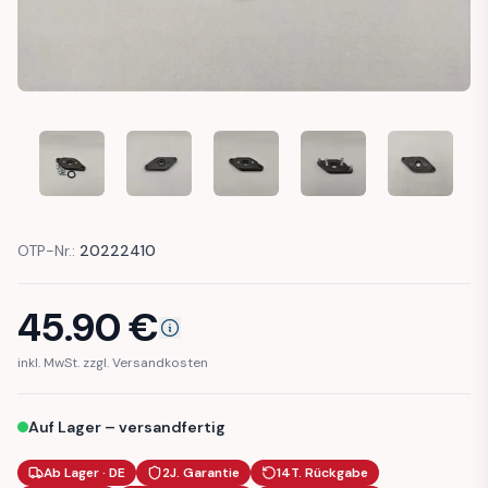
BMW E30 M20 ADAPTER THROTTLE POSITION SENSOR M50
BMW E30 M20 ADAPTER THROTTLE POSITION 
BMW E30 M20 ADAPTER THROTTLE
BMW E30 M20 ADAPTER
BMW E30 M
OTP-Nr.:
20222410
45.90
€
inkl. MwSt. zzgl. Versandkosten
Auf Lager – versandfertig
Ab Lager · DE
2J. Garantie
14T. Rückgabe