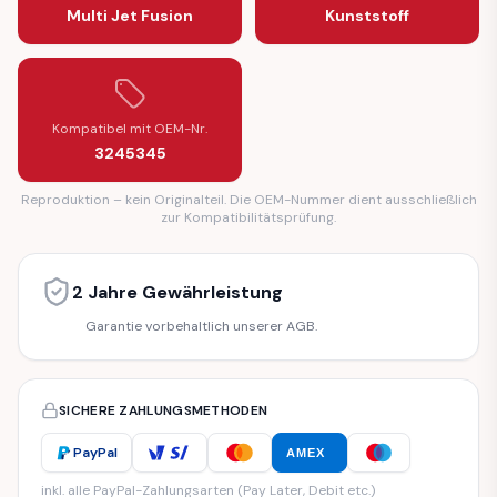
Multi Jet Fusion
Kunststoff
Kompatibel mit OEM-Nr.
3245345
Reproduktion – kein Originalteil. Die OEM-Nummer dient ausschließlich
zur Kompatibilitätsprüfung.
2 Jahre Gewährleistung
Garantie vorbehaltlich unserer AGB.
SICHERE ZAHLUNGSMETHODEN
PayPal
AMEX
inkl. alle PayPal-Zahlungsarten (Pay Later, Debit etc.)