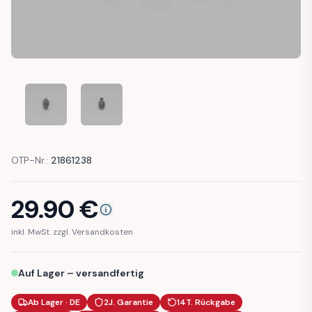
BMW E31 8 SERIES 850I 840I GEAR MOTOR SEAT ADJUSTM
BMW E31 8 SERIES 850I 840I GEAR MOTOR SE
OTP-Nr.:
21861238
29.90
€
inkl. MwSt. zzgl. Versandkosten
Auf Lager – versandfertig
Ab Lager · DE
2J. Garantie
14T. Rückgabe