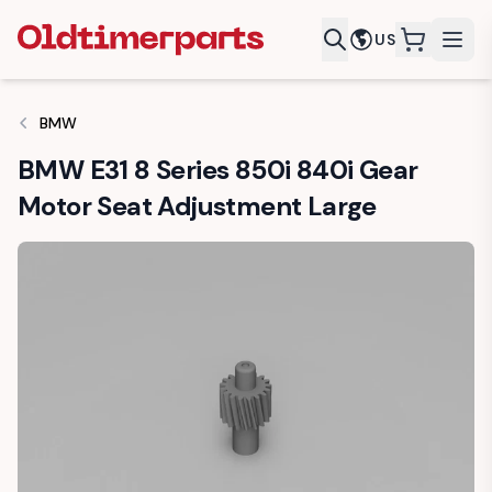
US
items in c
BMW
BMW E31 8 Series 850i 840i Gear
Motor Seat Adjustment Large