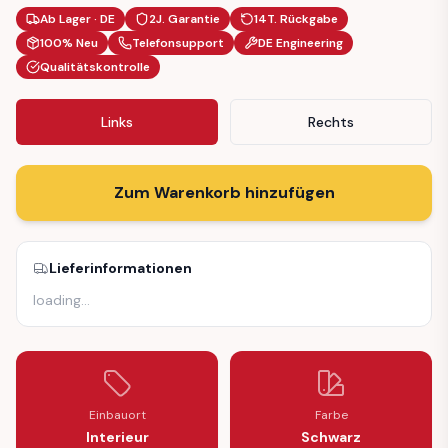
Ab Lager · DE
2J. Garantie
14T. Rückgabe
100% Neu
Telefonsupport
DE Engineering
Qualitätskontrolle
Links
Rechts
Zum Warenkorb hinzufügen
Lieferinformationen
loading
…
Einbauort
Farbe
Interieur
Schwarz