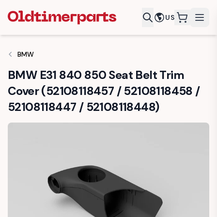
US
items in c
BMW
BMW E31 840 850 Seat Belt Trim
Cover (52108118457 / 52108118458 /
52108118447 / 52108118448)