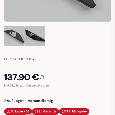
BMW E34 REAR WIPER MOTOR COVER CAP (51498120607)
BMW E34 REAR WIPER MOTOR COVER CAP (51
OTP-Nr.:
18091807
137.90
€
inkl. MwSt. zzgl. Versandkosten
Auf Lager – versandfertig
Ab Lager · DE
2J. Garantie
14T. Rückgabe