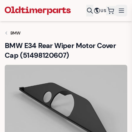
US
items in c
BMW
BMW E34 Rear Wiper Motor Cover
Cap (51498120607)