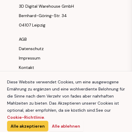
3D Digital Warehouse GmbH
Bernhard-Göring-Str. 34
04107 Leipzig
AGB
Datenschutz
Impressum
Kontakt
Instagram
Diese Website verwendet Cookies, um eine ausgewogene
Ernährung zu ergänzen und eine wohlverdiente Belohnung für
Facebook
die Sinne nach dem Verzehr von fades aber nahrhaften
Youtube
Mahlzeiten zu bieten. Das Akzeptieren unserer Cookies ist
TikTok
optional, aber empfohlen, da sie köstlich sind.
See our
Cookie-Richtlinie
.
Alle akzeptieren
Alle ablehnen
3D Digital Warehouse GmbH