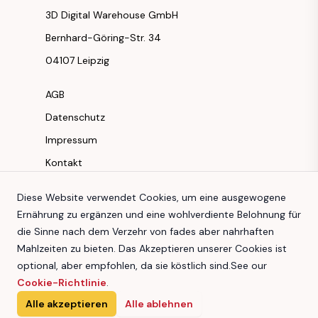
3D Digital Warehouse GmbH
Bernhard-Göring-Str. 34
04107 Leipzig
AGB
Datenschutz
Impressum
Kontakt
Instagram
Diese Website verwendet Cookies, um eine ausgewogene
Ernährung zu ergänzen und eine wohlverdiente Belohnung für
Facebook
die Sinne nach dem Verzehr von fades aber nahrhaften
Youtube
Mahlzeiten zu bieten. Das Akzeptieren unserer Cookies ist
TikTok
optional, aber empfohlen, da sie köstlich sind.
See our
Cookie-Richtlinie
.
Alle akzeptieren
Alle ablehnen
3D Digital Warehouse GmbH