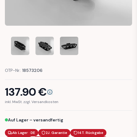
BMW E34 REAR BUMPER BRACKET MOUNT ( 51111944543 / 
BMW E34 REAR BUMPER BRACKET MOUNT ( 5111
BMW E34 REAR BUMPER BRACKET MO
OTP-Nr.:
18573206
137.90
€
inkl. MwSt. zzgl. Versandkosten
Auf Lager – versandfertig
Ab Lager · DE
2J. Garantie
14T. Rückgabe