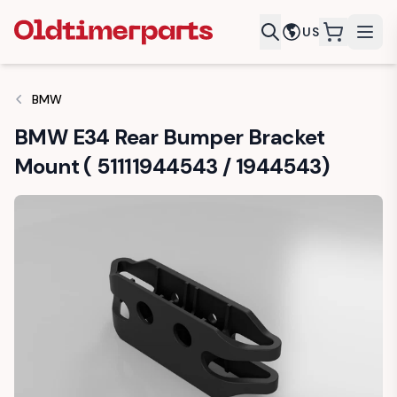
US
items in c
BMW
BMW E34 Rear Bumper Bracket
Mount ( 51111944543 / 1944543)