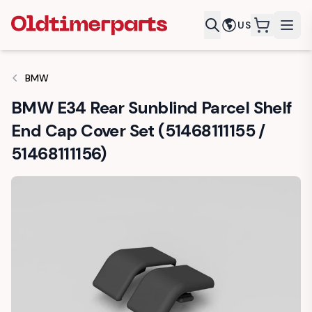
US
items in c
BMW
BMW E34 Rear Sunblind Parcel Shelf
End Cap Cover Set (51468111155 /
51468111156)