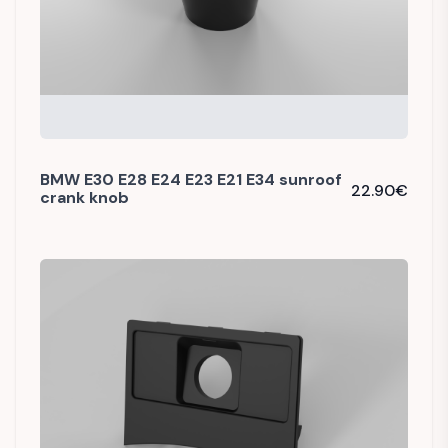
BMW E30 E28 E24 E23 E21 E34 sunroof
22.90
€
crank knob