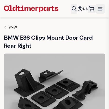
US
items in c
BMW
BMW E36 Clips Mount Door Card
Rear Right