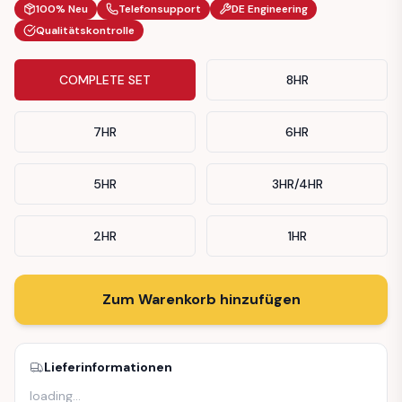
100% Neu
Telefonsupport
DE Engineering
Qualitätskontrolle
COMPLETE SET
8HR
7HR
6HR
5HR
3HR/4HR
2HR
1HR
Zum Warenkorb hinzufügen
Lieferinformationen
loading
…