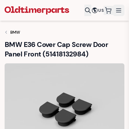
US
items in c
BMW
BMW E36 Cover Cap Screw Door
Panel Front (51418132984)