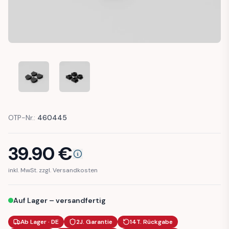
BMW E36 COVER CAP SCREW DOOR PANEL FRONT (5141813
BMW E36 COVER CAP SCREW DOOR PANEL FRON
OTP-Nr.:
460445
39.90
€
inkl. MwSt. zzgl. Versandkosten
Auf Lager – versandfertig
Ab Lager · DE
2J. Garantie
14T. Rückgabe