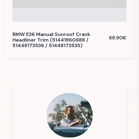
BMW E36 Manual Sunroof Crank
68.90
€
Headliner Trim (51441960688 /
51448173536 / 51448173535)