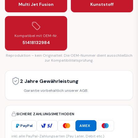
Multi Jet Fusion
Kunststoff
Kompatibel mit OEM-Nr.
51418132984
Reproduktion – kein Originalteil. Die OEM-Nummer dient ausschließlich
zur Kompatibilitätsprüfung.
2 Jahre Gewährleistung
Garantie vorbehaltlich unserer AGB.
SICHERE ZAHLUNGSMETHODEN
PayPal
AMEX
inkl. alle PayPal-Zahlungsarten (Pay Later, Debit etc.)