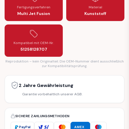
Fertigungsverfahren
Material
Multi Jet Fusion
Kunststoff
Kompatibel mit OEM-Nr.
51258128707
Reproduktion – kein Originalteil. Die OEM-Nummer dient ausschließlich
zur Kompatibilitätsprüfung.
2 Jahre Gewährleistung
Garantie vorbehaltlich unserer AGB.
SICHERE ZAHLUNGSMETHODEN
PayPal
AMEX