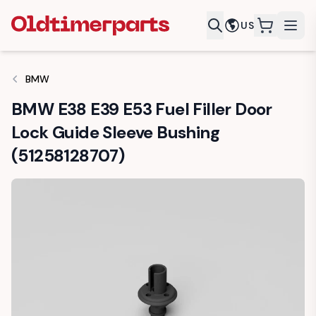
US
items in c
BMW
BMW E38 E39 E53 Fuel Filler Door
Lock Guide Sleeve Bushing
(51258128707)