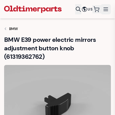
US
items in c
BMW
BMW E39 power electric mirrors
adjustment button knob
(61319362762)