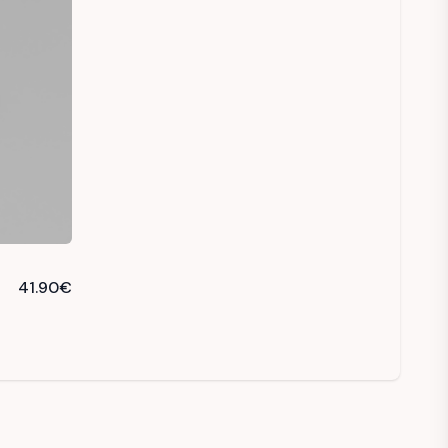
41.90
€