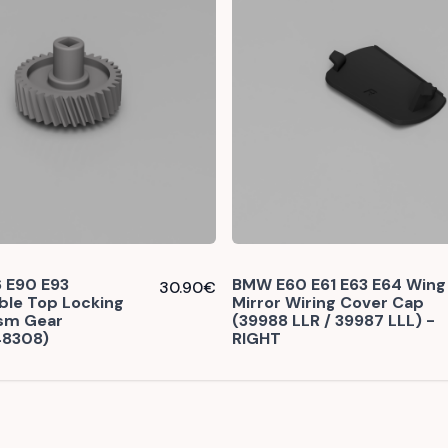
 E90 E93
BMW E60 E61 E63 E64 Wing
30.90
€
ble Top Locking
Mirror Wiring Cover Cap
sm Gear
(39988 LLR / 39987 LLL) -
48308)
RIGHT