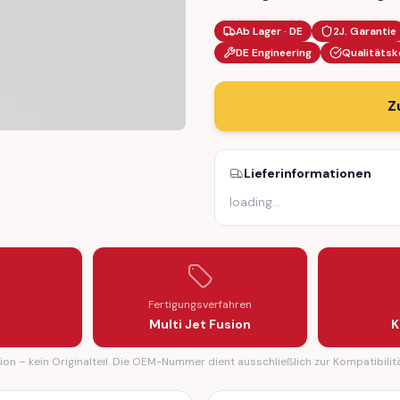
Ab Lager · DE
2J. Garantie
DE Engineering
Qualitätsk
Z
Lieferinformationen
R GEAR REPLACEMENT REPAIR (67628362063)
LATOR MOTOR GEAR REPLACEMENT REPAIR (67628362063)
loading
…
Fertigungsverfahren
Multi Jet Fusion
K
on – kein Originalteil. Die OEM-Nummer dient ausschließlich zur Kompatibilit