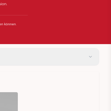
sion.
ßen können.