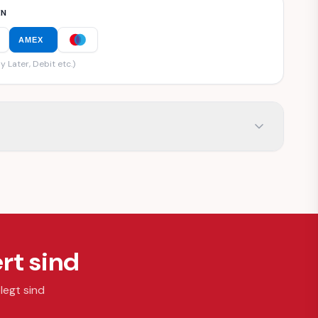
EN
AMEX
y Later, Debit etc.)
rt sind
legt sind