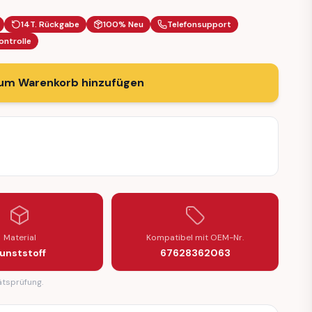
14T. Rückgabe
100% Neu
Telefonsupport
ontrolle
um Warenkorb hinzufügen
Material
Kompatibel mit OEM-Nr.
unststoff
67628362063
ätsprüfung.