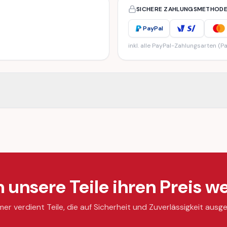
SICHERE ZAHLUNGSMETHOD
PayPal
inkl. alle PayPal-Zahlungsarten (Pa
unsere Teile ihren Preis we
mer verdient Teile, die auf Sicherheit und Zuverlässigkeit ausge