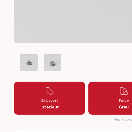
BMW E46 E64 E53 Z4 E85 WINDOW REGULATOR MOTO
BMW E46 E64 E53 Z4 E85 WINDOW REGU
Einbauort
Farbe
Interieur
Grau
Reprodukti