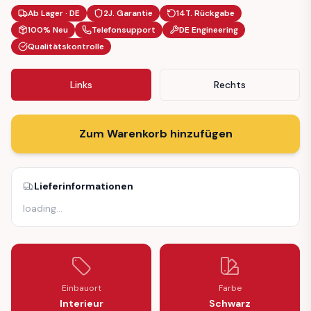
Ab Lager · DE
2J. Garantie
14T. Rückgabe
100% Neu
Telefonsupport
DE Engineering
Qualitätskontrolle
Links
Rechts
Zum Warenkorb hinzufügen
Lieferinformationen
loading
…
Einbauort
Farbe
Interieur
Schwarz