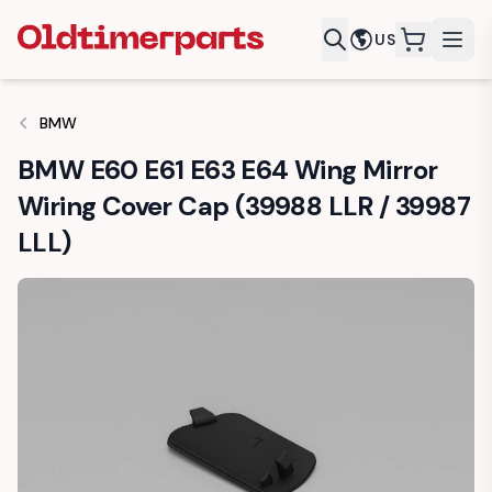
US
items in c
BMW
BMW E60 E61 E63 E64 Wing Mirror
Wiring Cover Cap (39988 LLR / 39987
LLL)