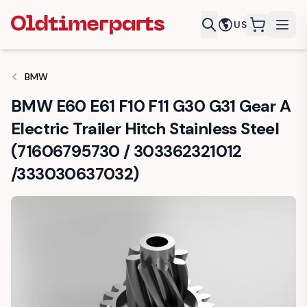
US
items in c
BMW
BMW E60 E61 F10 F11 G30 G31 Gear A
Electric Trailer Hitch Stainless Steel
(71606795730 / 303362321012
/333030637032)