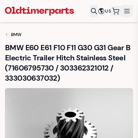
US
items in c
BMW
BMW E60 E61 F10 F11 G30 G31 Gear B
Electric Trailer Hitch Stainless Steel
(71606795730 / 303362321012 /
333030637032)