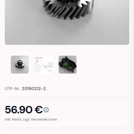
BMW E60 E61 F10 F11 G30 G31 GEAR B ELECTRIC TRAILER H
BMW E60 E61 F10 F11 G30 G31 GEAR B ELECTRI
BMW E60 E61 F10 F11 G30 G31 GEA
OTP-Nr.:
20190212-2
56.90
€
inkl. MwSt. zzgl. Versandkosten