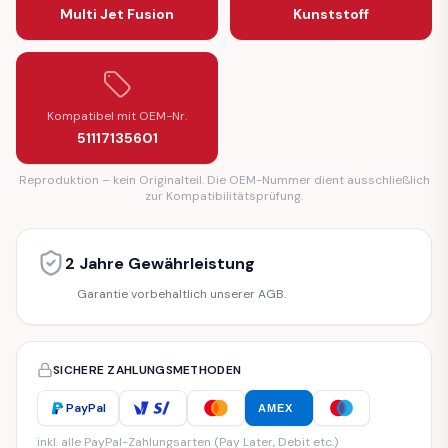
Multi Jet Fusion
Kunststoff
Kompatibel mit OEM-Nr.
51117135601
Reproduktion – kein Originalteil. Die OEM-Nummer dient ausschließlich
zur Kompatibilitätsprüfung.
2 Jahre Gewährleistung
Garantie vorbehaltlich unserer AGB.
SICHERE ZAHLUNGSMETHODEN
PayPal
AMEX
inkl. alle PayPal-Zahlungsarten (Pay Later, Debit etc.)