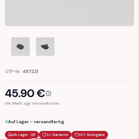
BMW E65 E66 COVER CAP TOW HOOK REAR BUMPER (511171
BMW E65 E66 COVER CAP TOW HOOK REAR BUM
OTP-Nr.:
457221
45.90
€
inkl. MwSt. zzgl. Versandkosten
Auf Lager – versandfertig
Ab Lager · DE
2J. Garantie
14T. Rückgabe