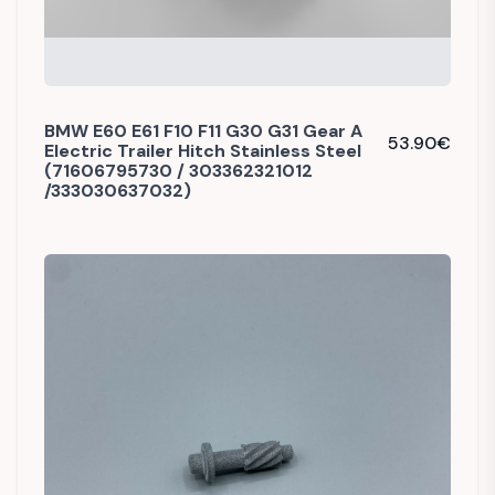
BMW E60 E61 F10 F11 G30 G31 Gear A
53.90
€
Electric Trailer Hitch Stainless Steel
(71606795730 / 303362321012
/333030637032)