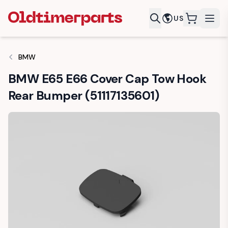
US
items in c
BMW
BMW E65 E66 Cover Cap Tow Hook
Rear Bumper (51117135601)