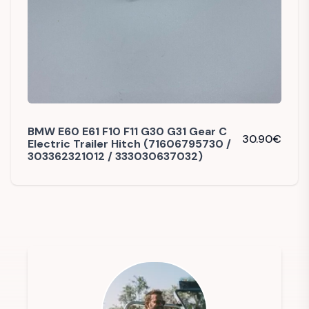
BMW E60 E61 F10 F11 G30 G31 Gear C
30.90
€
Electric Trailer Hitch (71606795730 /
303362321012 / 333030637032)