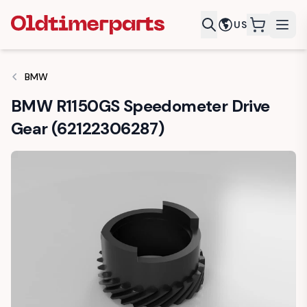
US
items in c
BMW
BMW R1150GS Speedometer Drive
Gear (62122306287)