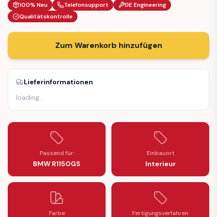
100% Neu
Telefonsupport
DE Engineering
Qualitätskontrolle
Zum Warenkorb hinzufügen
Lieferinformationen
loading
…
Passend für:
Einbauort
BMW R1150GS
Interieur
Farbe
Fertigungsverfahren