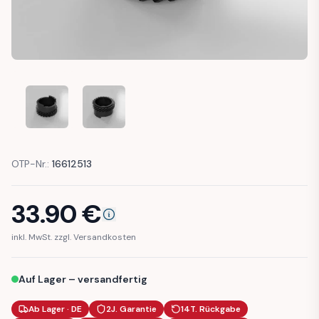
BMW R1150GS SPEEDOMETER DRIVE GEAR (62122306287)
BMW R1150GS SPEEDOMETER DRIVE GEAR (621
OTP-Nr.:
16612513
33.90
€
inkl. MwSt. zzgl. Versandkosten
Auf Lager – versandfertig
Ab Lager · DE
2J. Garantie
14T. Rückgabe