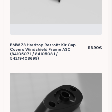
BMW Z3 Hardtop Retrofit Kit Cap
56.90
€
Covers Windshield Frame ASC
(8410507.1 / 8410508.1 /
54219408699)