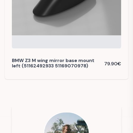
BMW Z3 M wing mirror base mount
79.90
€
left (51162492933 51169070978)