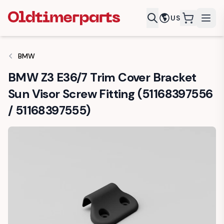
US
items in c
BMW
BMW Z3 E36/7 Trim Cover Bracket
Sun Visor Screw Fitting (51168397556
/ 51168397555)