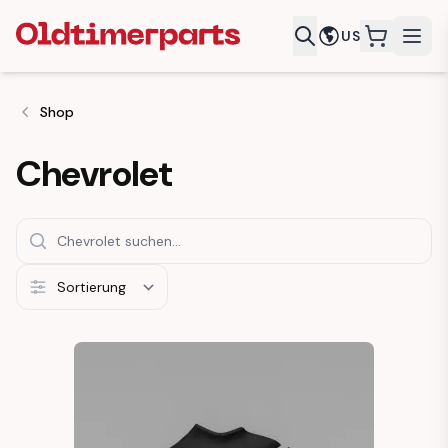
US
items in c
Shop
Chevrolet