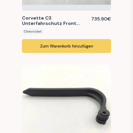
Corvette C3
735.90
€
Unterfahrschutz Front
lower valance panel
Chevrolet
Zum Warenkorb hinzufügen