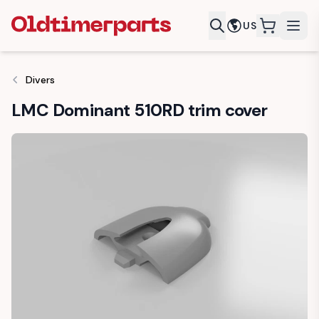
US
items in c
Divers
LMC Dominant 510RD trim cover