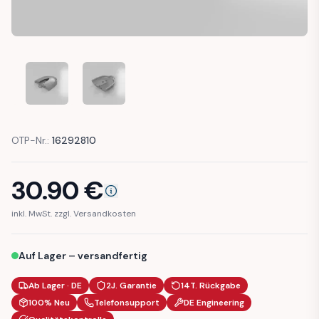
LMC DOMINANT 510RD TRIM COVER
LMC DOMINANT 510RD TRIM COVER
OTP-Nr.:
16292810
30.90
€
inkl. MwSt. zzgl. Versandkosten
Auf Lager – versandfertig
Ab Lager · DE
2J. Garantie
14T. Rückgabe
100% Neu
Telefonsupport
DE Engineering