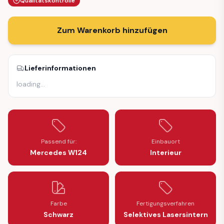
Qualitätskontrolle
Zum Warenkorb hinzufügen
Lieferinformationen
loading
…
Passend für:
Einbauort
Mercedes W124
Interieur
Farbe
Fertigungsverfahren
Schwarz
Selektives Lasersintern