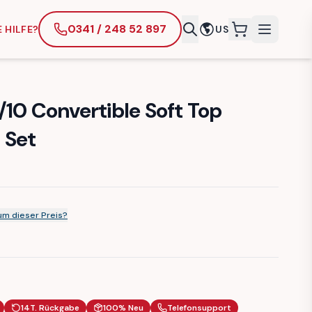
0341 / 248 52 897
 HILFE?
US
items in cart
10 Convertible Soft Top
 Set
m dieser Preis?
14T. Rückgabe
100% Neu
Telefonsupport