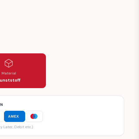
S SET
Material
unststoff
EN
AMEX
y Later, Debit etc.)