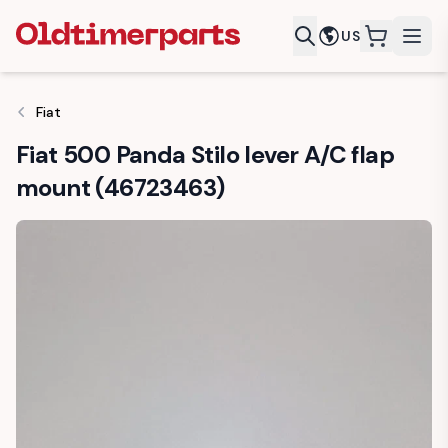
US
items in c
Fiat
Fiat 500 Panda Stilo lever A/C flap
mount (46723463)