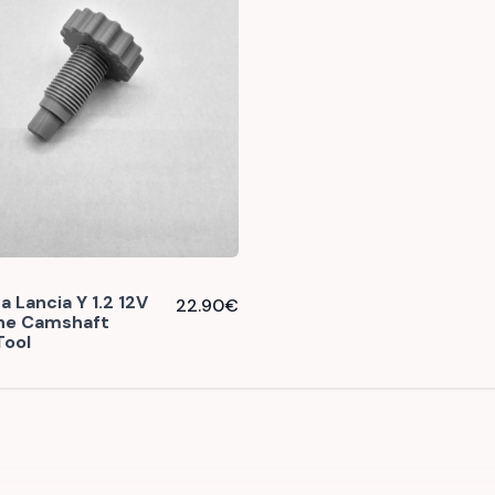
a Lancia Y 1.2 12V
22.90
€
ine Camshaft
Tool