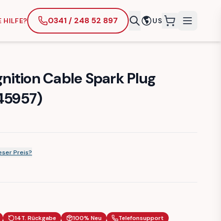
0341 / 248 52 897
 HILFE?
US
items in cart
Ignition Cable Spark Plug
545957)
ser Preis?
14T. Rückgabe
100% Neu
Telefonsupport