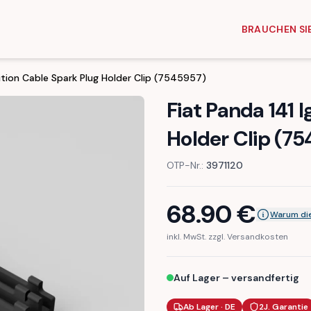
BRAUCHEN SIE
nition Cable Spark Plug Holder Clip (7545957)
Fiat Panda 141 
Holder Clip (7
OTP-Nr.:
3971120
68.90
€
Warum die
inkl. MwSt. zzgl. Versandkosten
Auf Lager – versandfertig
Ab Lager · DE
2J. Garantie