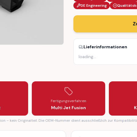
DE Engineering
Qualitätsk
Z
Lieferinformationen
loading
…
LIP (7545957)
UG HOLDER CLIP (7545957)
LE SPARK PLUG HOLDER CLIP (7545957)
Fertigungsverfahren
z
Multi Jet Fusion
K
on – kein Originalteil. Die OEM-Nummer dient ausschließlich zur Kompatibilit