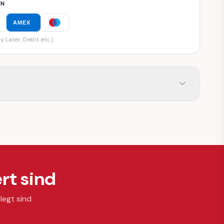
EN
AMEX
y Later, Debit etc.)
rt sind
legt sind