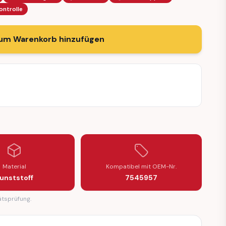
ontrolle
um Warenkorb hinzufügen
Material
Kompatibel mit OEM-Nr.
unststoff
7545957
ätsprüfung.