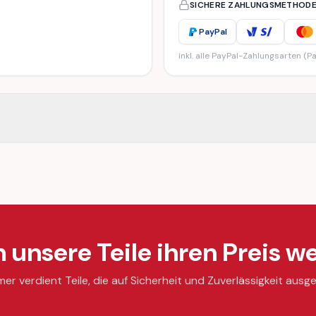
SICHERE ZAHLUNGSMETHOD
PayPal
inkl. alle PayPal-Zahlungsarten (Pa
unsere Teile ihren Preis we
mer verdient Teile, die auf Sicherheit und Zuverlässigkeit ausge