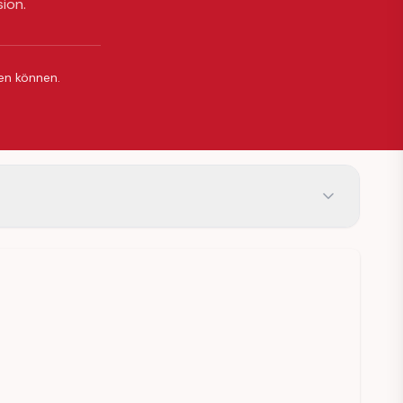
sion.
ßen können.