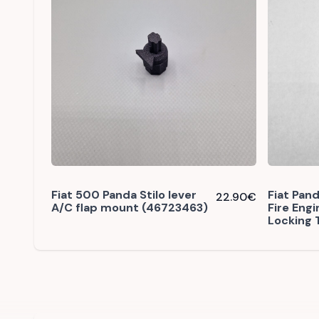
Fiat 500 Panda Stilo lever
Fiat Pand
22.90
€
A/C flap mount (46723463)
Fire Eng
Locking 