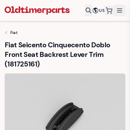
US
items in c
Fiat
Fiat Seicento Cinquecento Doblo
Front Seat Backrest Lever Trim
(181725161)