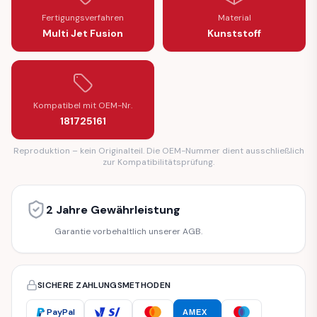
Fertigungsverfahren
Material
Multi Jet Fusion
Kunststoff
Kompatibel mit OEM-Nr.
181725161
Reproduktion – kein Originalteil. Die OEM-Nummer dient ausschließlich
zur Kompatibilitätsprüfung.
2 Jahre Gewährleistung
Garantie vorbehaltlich unserer AGB.
SICHERE ZAHLUNGSMETHODEN
PayPal
AMEX