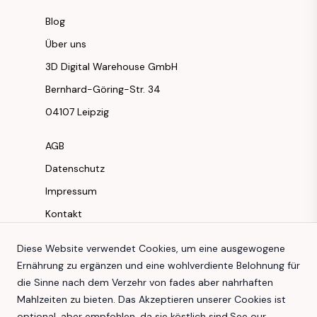
Blog
Über uns
3D Digital Warehouse GmbH
Bernhard-Göring-Str. 34
04107 Leipzig
AGB
Datenschutz
Impressum
Kontakt
Instagram
Diese Website verwendet Cookies, um eine ausgewogene
Ernährung zu ergänzen und eine wohlverdiente Belohnung für
Facebook
die Sinne nach dem Verzehr von fades aber nahrhaften
Youtube
Mahlzeiten zu bieten. Das Akzeptieren unserer Cookies ist
TikTok
optional, aber empfohlen, da sie köstlich sind.
See our