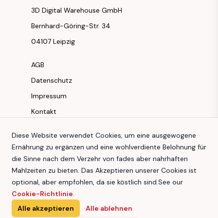
3D Digital Warehouse GmbH
Bernhard-Göring-Str. 34
04107 Leipzig
AGB
Datenschutz
Impressum
Kontakt
Instagram
Diese Website verwendet Cookies, um eine ausgewogene
Ernährung zu ergänzen und eine wohlverdiente Belohnung für
Facebook
die Sinne nach dem Verzehr von fades aber nahrhaften
Youtube
Mahlzeiten zu bieten. Das Akzeptieren unserer Cookies ist
TikTok
optional, aber empfohlen, da sie köstlich sind.
See our
Cookie-Richtlinie
.
Alle akzeptieren
Alle ablehnen
3D Digital Warehouse GmbH