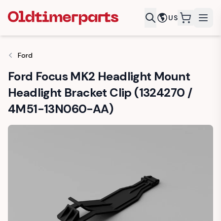
US
items in c
Ford
Ford Focus MK2 Headlight Mount
Headlight Bracket Clip (1324270 /
4M51-13N060-AA)