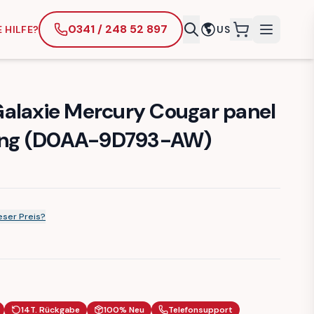
0341 / 248 52 897
 HILFE?
US
items in cart
alaxie Mercury Cougar panel
aring (D0AA-9D793-AW)
ser Preis?
14T. Rückgabe
100% Neu
Telefonsupport