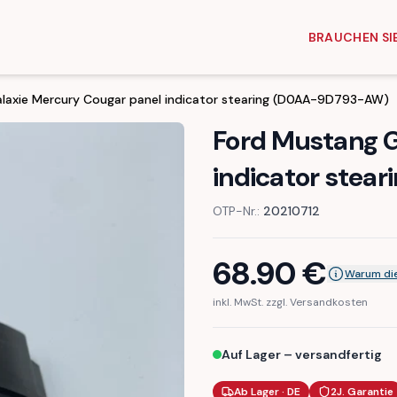
BRAUCHEN SIE
laxie Mercury Cougar panel indicator stearing (D0AA-9D793-AW)
Ford Mustang G
indicator ste
OTP-Nr.:
20210712
68.90
€
Warum die
inkl. MwSt. zzgl. Versandkosten
Auf Lager – versandfertig
Ab Lager · DE
2J. Garantie