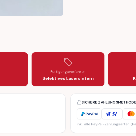
DICATOR STEARING (D0AA-9D793-AW)
R PANEL INDICATOR STEARING (D0AA-9D793-AW)
CURY COUGAR PANEL INDICATOR STEARING (D0AA-9D793-AW)
Fertigungsverfahren
z
Selektives Lasersintern
K
SICHERE ZAHLUNGSMETHOD
PayPal
inkl. alle PayPal-Zahlungsarten (Pa