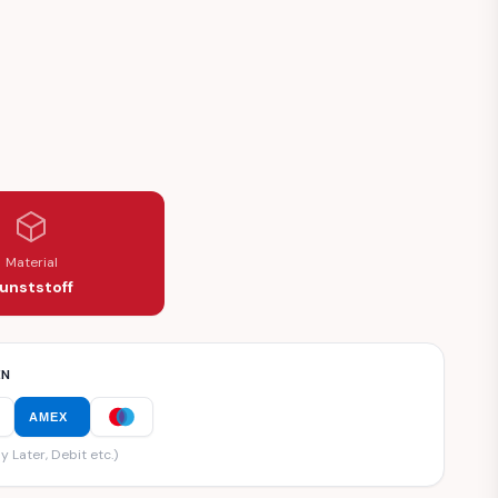
Material
unststoff
EN
AMEX
y Later, Debit etc.)