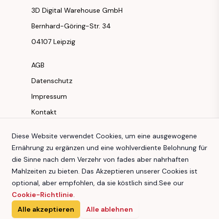
3D Digital Warehouse GmbH
Bernhard-Göring-Str. 34
04107 Leipzig
AGB
Datenschutz
Impressum
Kontakt
Instagram
Diese Website verwendet Cookies, um eine ausgewogene
Ernährung zu ergänzen und eine wohlverdiente Belohnung für
Facebook
die Sinne nach dem Verzehr von fades aber nahrhaften
Youtube
Mahlzeiten zu bieten. Das Akzeptieren unserer Cookies ist
TikTok
optional, aber empfohlen, da sie köstlich sind.
See our
Cookie-Richtlinie
.
Alle akzeptieren
Alle ablehnen
3D Digital Warehouse GmbH