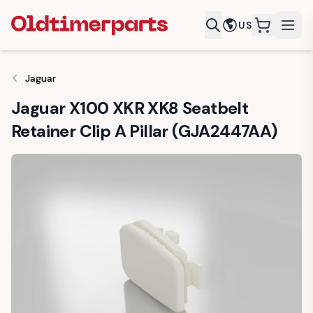
US
items in c
Jaguar
Jaguar X100 XKR XK8 Seatbelt
Retainer Clip A Pillar (GJA2447AA)