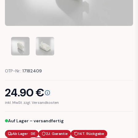
JAGUAR X100 XKR XK8 SEATBELT RETAINER CLIP A PILLAR (
JAGUAR X100 XKR XK8 SEATBELT RETAINER CLIP
OTP-Nr.:
17182409
24.90
€
inkl. MwSt. zzgl. Versandkosten
Auf Lager – versandfertig
Ab Lager · DE
2J. Garantie
14T. Rückgabe