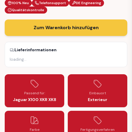
100% Neu
Telefonsupport
DE Engineering
Qualitätskontrolle
Zum Warenkorb hinzufügen
Lieferinformationen
loading
…
Passend für:
Einbauort
Jaguar X100 XKR XK8
Exterieur
Farbe
Fertigungsverfahren