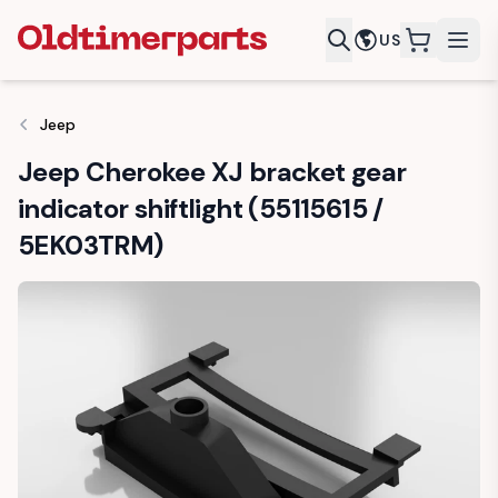
US
items in c
Jeep
Jeep Cherokee XJ bracket gear
indicator shiftlight (55115615 /
5EK03TRM)