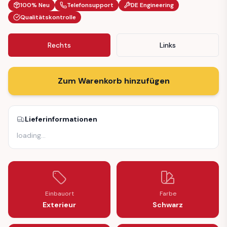
100% Neu
Telefonsupport
DE Engineering
Qualitätskontrolle
Rechts
Links
Zum Warenkorb hinzufügen
Lieferinformationen
loading
…
Einbauort
Farbe
Exterieur
Schwarz