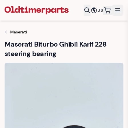
US
items in c
Maserati
Maserati Biturbo Ghibli Karif 228
steering bearing