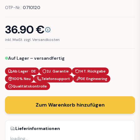
OTP-Nr.:
0710120
36.90
€
inkl. MwSt. zzgl. Versandkosten
Auf Lager – versandfertig
Ab Lager · DE
2J. Garantie
14T. Rückgabe
100% Neu
Telefonsupport
DE Engineering
Qualitätskontrolle
Zum Warenkorb hinzufügen
Lieferinformationen
loading
…