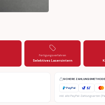
 MOTOR
PER ENGINE MOTOR
Fertigungsverfahren
Selektives Lasersintern
K
SICHERE ZAHLUNGSMETHOD
PayPal
inkl. alle PayPal-Zahlungsarten (Pa