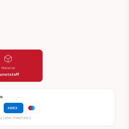
Material
unststoff
EN
AMEX
y Later, Debit etc.)