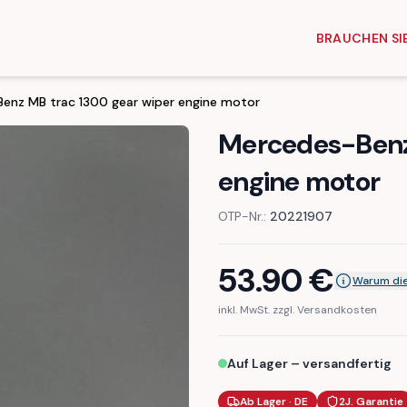
BRAUCHEN SIE
enz MB trac 1300 gear wiper engine motor
Mercedes-Benz
engine motor
OTP-Nr.:
20221907
53.90
€
Warum die
inkl. MwSt. zzgl. Versandkosten
Auf Lager – versandfertig
Ab Lager · DE
2J. Garantie