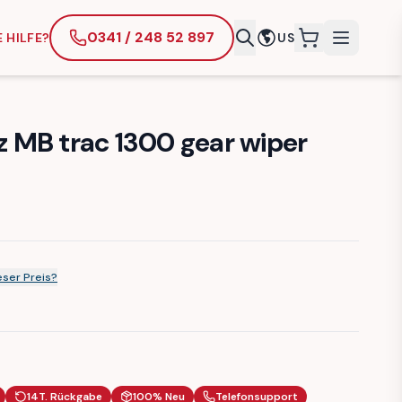
0341 / 248 52 897
 HILFE?
US
items in cart
 MB trac 1300 gear wiper
ser Preis?
14T. Rückgabe
100% Neu
Telefonsupport