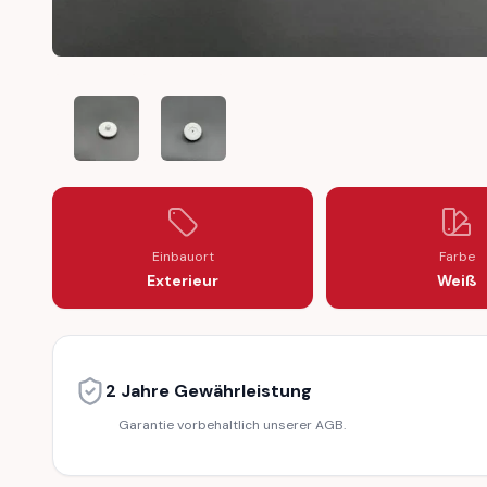
MERCEDES-BENZ MB TRAC 1300 GEAR WIPER ENGINE
MERCEDES-BENZ MB TRAC 1300 GEAR WI
Einbauort
Farbe
Exterieur
Weiß
2 Jahre Gewährleistung
Garantie vorbehaltlich unserer AGB.