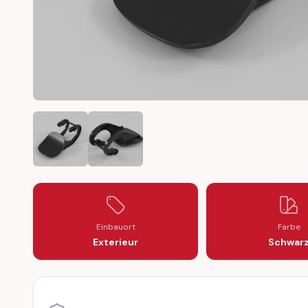
MERCEDES-BENZ W210 E-CLASS HEADLIGHT WASHER 
MERCEDES-BENZ W210 E-CLASS HEADLIG
Einbauort
Farbe
Exterieur
Schwar