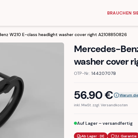
BRAUCHEN SIE
enz W210 E-class headlight washer cover right A2108850826
Mercedes-Benz
washer cover r
OTP-Nr.:
14420707B
56.90
€
Warum die
inkl. MwSt. zzgl. Versandkosten
Auf Lager – versandfertig
Ab Lager · DE
2J. Garantie