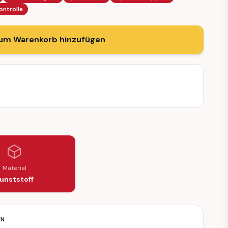
ontrolle
um Warenkorb hinzufügen
Material
unststoff
EN