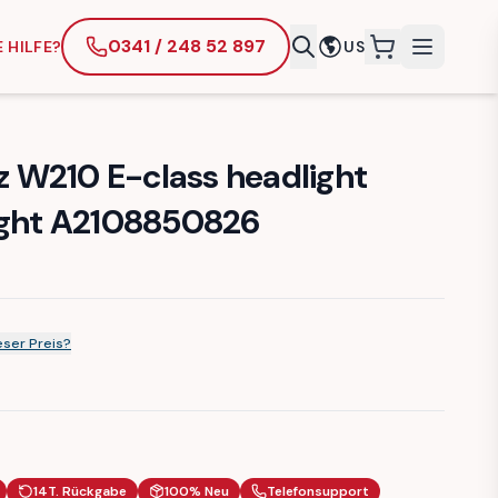
0341 / 248 52 897
 HILFE?
US
items in cart
 W210 E-class headlight
ight A2108850826
ser Preis?
14T. Rückgabe
100% Neu
Telefonsupport