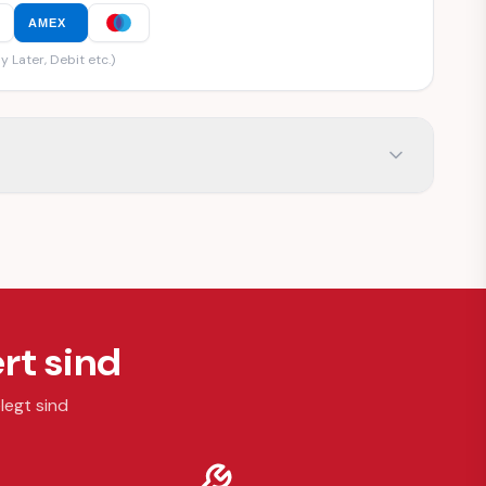
AMEX
y Later, Debit etc.)
rt sind
legt sind