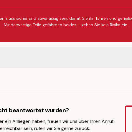
er muss sicher und zuverlässig sein, damit Sie ihn fahren und genie
Minderwertige Teile gefährden beides – gehen Sie kein Risiko ein.
icht beantwortet wurden?
er ein Anliegen haben, freuen wir uns über Ihren Anruf.
erreichbar sein, rufen wir Sie gerne zurück.