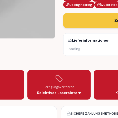
DE Engineering
Qualitätsk
Z
Lieferinformationen
loading
…
COVER RIGHT A2108850826
HT WASHER COVER RIGHT A2108850826
Fertigungsverfahren
z
Selektives Lasersintern
K
SICHERE ZAHLUNGSMETHOD