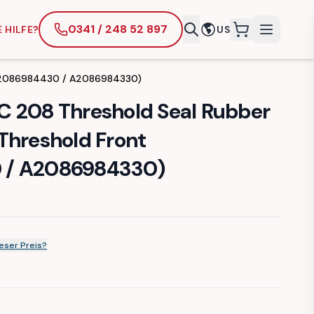
0341 / 248 52 897
 HILFE?
US
items in cart
 (A2086984430 / A2086984330)
 208 Threshold Seal Rubber
Threshold Front
 / A2086984330)
eser Preis?