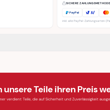
SICHERE ZAHLUNGSMETHOD
PayPal
inkl. alle PayPal-Zahlungsarten (Pa
unsere Teile ihren Preis we
mer verdient Teile, die auf Sicherheit und Zuverlässigkeit ausge