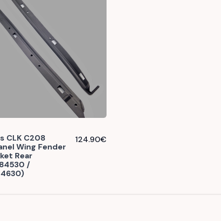
s CLK C208
124.90
€
anel Wing Fender
ket Rear
84530 /
4630)