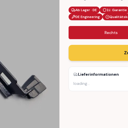
Ab Lager · DE
2J. Garantie
DE Engineering
Qualitätsk
Rechts
Z
Lieferinformationen
loading
…