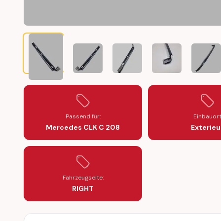
MERCEDES CLK C 208 THRESHOLD SEAL RUBBER GASK
MERCEDES CLK C 208 THRESHOLD SEAL R
MERCEDES CLK C 208 THRESH
MERCEDES CLK C 
MERCE
Passend für:
Einbauor
Mercedes CLK C 208
Exterieu
Fahrzeugseite:
RIGHT