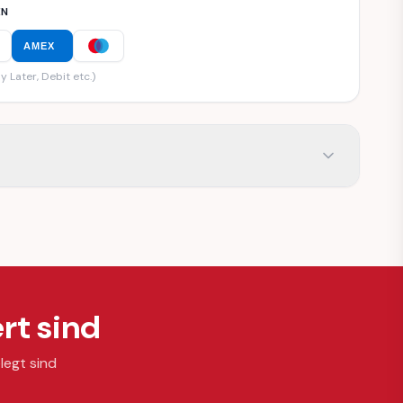
EN
AMEX
y Later, Debit etc.)
rt sind
legt sind