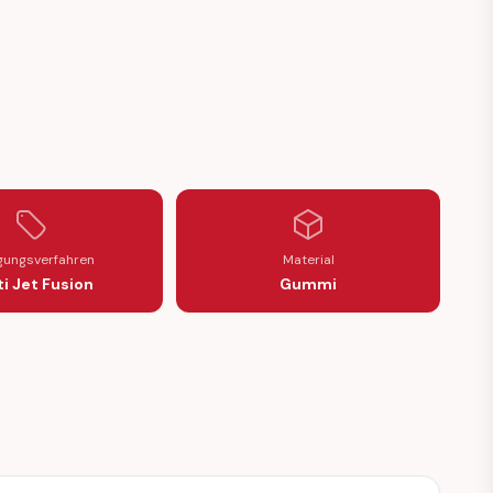
6984330)
430 / A2086984330)
(A2086984430 / A2086984330)
OLD FRONT (A2086984430 / A2086984330)
DER THRESHOLD FRONT (A2086984430 / A2086984330)
GASKET FENDER THRESHOLD FRONT (A2086984430 / A208698433
igungsverfahren
Material
i Jet Fusion
Gummi