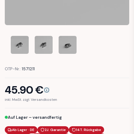
BMW E30 SUNROOF CRANK MECHANISM BRACKET 5412185
BMW E30 SUNROOF CRANK MECHANISM BRACKE
BMW E30 SUNROOF CRANK MECHAN
OTP-Nr.:
1571211
45.90
€
inkl. MwSt. zzgl. Versandkosten
Auf Lager – versandfertig
Ab Lager · DE
2J. Garantie
14T. Rückgabe