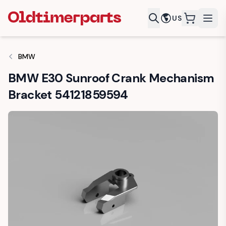
US
items in c
BMW
BMW E30 Sunroof Crank Mechanism
Bracket 54121859594