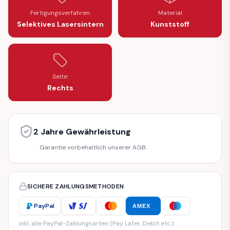
Fertigungsverfahren
Material
Selektives Lasersintern
Kunststoff
Seite:
Rechts
2 Jahre Gewährleistung
Garantie vorbehaltlich unserer AGB.
SICHERE ZAHLUNGSMETHODEN
PayPal
AMEX
inkl. alle PayPal-Zahlungsarten (Pay Later, Debit etc.)