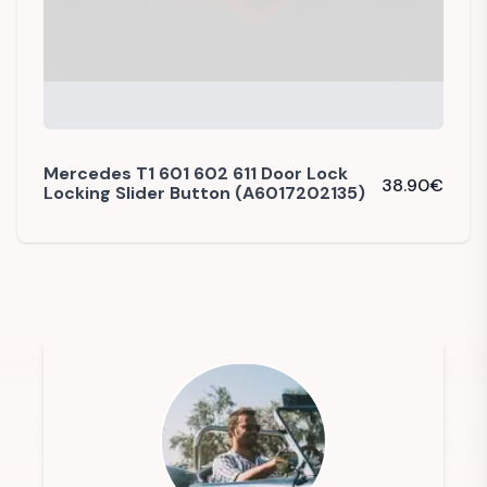
Mercedes T1 601 602 611 Door Lock
38.90
€
Locking Slider Button (A6017202135)