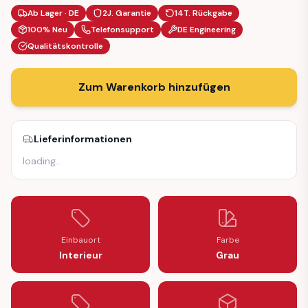
Ab Lager · DE
2J. Garantie
14T. Rückgabe
100% Neu
Telefonsupport
DE Engineering
Qualitätskontrolle
Zum Warenkorb hinzufügen
Lieferinformationen
loading
…
Einbauort
Farbe
Interieur
Grau