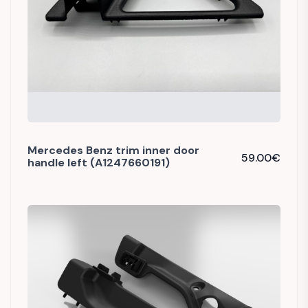
Mercedes Benz trim inner door
59.00
€
handle left (A1247660191)