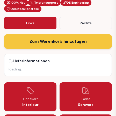
100% Neu
Telefonsupport
DE Engineering
Qualitätskontrolle
Links
Rechts
Zum Warenkorb hinzufügen
Lieferinformationen
loading
…
Einbauort
Farbe
Interieur
Schwarz